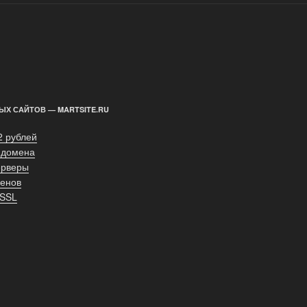
ЫХ САЙТОВ — MARTSITE.RU
2 рублей
 домена
ерверы
енов
 SSL