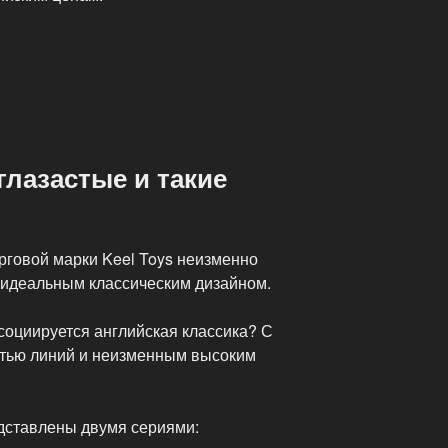
 глазастые и такие
рговой марки Keel Toys неизменно
и идеальным классическим дизайном.
ссоциируется английская классика? С
стью линий и неизменным высоким
едставлены двумя сериями: