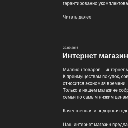
гарантированно укомплектова
Читать далее
«Миллион
игрушек
—
продажа
игрушек
ОПУБЛИКОВАНО
22.09.2016
оптом»
Интернет магази
Миллион товаров – интернет м
К преимуществам покупок, со
относится экономия времени,
Только в нашем магазине соб
семьи по самым низким ценам
Качественная и недорогая оде
Наш интернет магазин предла