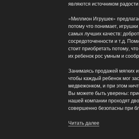
являются источником радости 
«Миллион Игрушек» предлагает
потому что понимает, игрушк
самых лучших качеств: доброт
сосредоточенности и т.д. Пом
стоит приобретать потому, чт
их ребенок рос умным и сооб
Занимаясь продажей мягких и
чтобы каждый ребенок мог за
медвежонком, и при этом ничт
Вы можете быть уверены: при
нашей компании проходят дво
совершенно безопасны при бл
Читать далее
«Миллион
игрушек
—