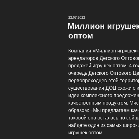
игрушки
оптом
ОПУБЛИКОВАНО
22.07.2022
со
Миллион игрушек
знаком
оптом
качества.»
Компания «Миллион игрушек»
арендаторов Детского Оптовог
продажей игрушек оптом. 4 го
очередь Детского Оптового Це
первопроходцев этой территори
существования ДОЦ схожи с 
идеи комплексного предложен
качественным продуктом. Ми
образом: «Мы предлагаем ка
таковой она осталась по сей 
найдете один из самых широк
игрушек оптом.