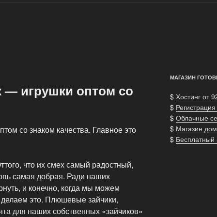
МАГАЗИН ГОТОВ
 — игрушки оптом со
$
Хостинг от 9
$
Регистрация
$
Облачные с
$
Магазин дом
том со знаком качества. Главное это
$
Бесплатный
ттого, что их смех самый радостный,
овь самая добрая. Ради наших
нуть, и конечно, когда мы можем
 делаем это. Плюшевые зайчики,
рята для наших собственных «зайчиков»