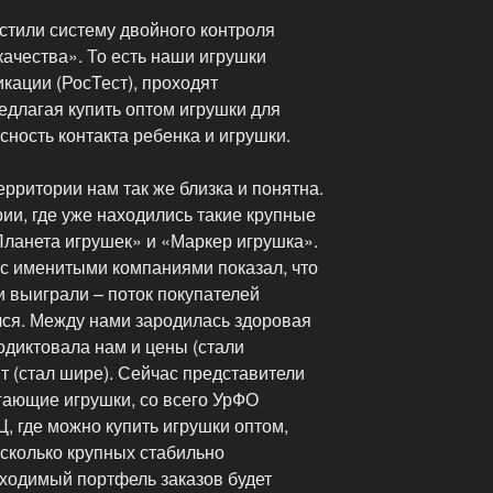
стили систему двойного контроля
качества». То есть наши игрушки
кации (РосТест), проходят
едлагая купить оптом игрушки для
сность контакта ребенка и игрушки.
рритории нам так же близка и понятна.
ии, где уже находились такие крупные
Планета игрушек» и «Маркер игрушка».
 с именитыми компаниями показал, что
 и выиграли – поток покупателей
лся. Между нами зародилась здоровая
одиктовала нам и цены (стали
т (стал шире). Сейчас представители
гающие игрушки, со всего УрФО
, где можно купить игрушки оптом,
есколько крупных стабильно
ходимый портфель заказов будет