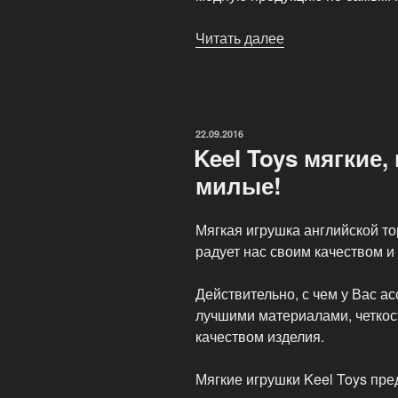
Читать далее
«Интернет
магазин
Миллион
товаров»
ОПУБЛИКОВАНО
22.09.2016
Keel Toys мягкие,
милые!
Мягкая игрушка английской то
радует нас своим качеством 
Действительно, с чем у Вас а
лучшими материалами, четко
качеством изделия.
Мягкие игрушки Keel Toys пр